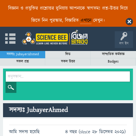
বিজ্ঞান ও প্রযুক্তির প্রশ্নোত্তর দুনিয়ায় আপনাকে স্বাগতম! প্রশ্ন-উত্তর দিয়ে
জিতে নিন পুরস্কার, বিস্তারিত
এখানে
দেখুন।
লগ ইন
সদস্যঃ JubayerAhmed
ফিড
সাম্প্রতিক কর্মকান্ড
সকল প্রশ্ন
সকল উত্তর
Badges
সদস্যঃ JubayerAhmed
আমি সদস্য হয়েছি
4 বছর (since 28 ডিসেম্বর 2021)