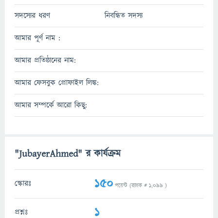
সদস্যের ধরণ
নিবন্ধিত সদস্য
আমার পূর্ণ নাম :
আমার প্রতিষ্ঠানের নাম:
আমার ফেসবুক প্রোফাইল লিঙ্ক:
আমার সম্পর্কে আরো কিছু:
"JubayerAhmed" র কার্যক্রম
150
স্কোরঃ
পয়েন্ট (র‌্যাংক #
1,099
)
1
প্রশ্নঃ