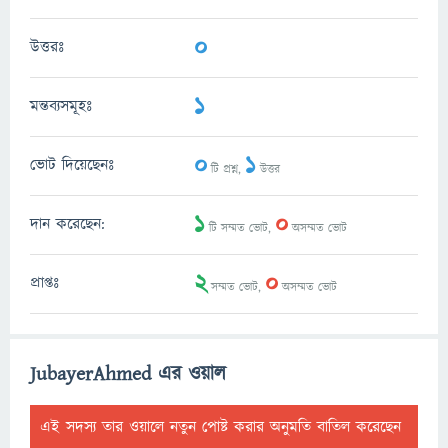
0
উত্তরঃ
1
মন্তব্যসমূহঃ
0
1
ভোট দিয়েছেনঃ
টি প্রশ্ন,
উত্তর
1
0
দান করেছেন:
টি সম্মত ভোট,
অসম্মত ভোট
2
0
প্রাপ্তঃ
সম্মত ভোট,
অসম্মত ভোট
JubayerAhmed এর ওয়াল
এই সদস্য তার ওয়ালে নতুন পোষ্ট করার অনুমতি বাতিল করেছেন