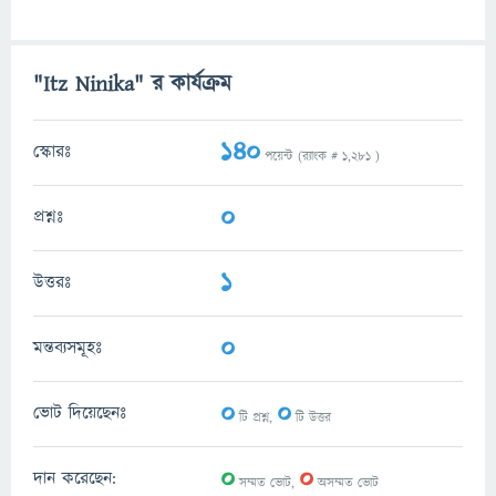
"Itz Ninika" র কার্যক্রম
140
স্কোরঃ
পয়েন্ট (র‌্যাংক #
1,281
)
0
প্রশ্নঃ
1
উত্তরঃ
0
মন্তব্যসমূহঃ
0
0
ভোট দিয়েছেনঃ
টি প্রশ্ন,
টি উত্তর
0
0
দান করেছেন:
সম্মত ভোট,
অসম্মত ভোট