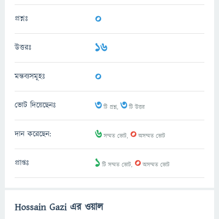
0
প্রশ্নঃ
16
উত্তরঃ
0
মন্তব্যসমূহঃ
3
3
ভোট দিয়েছেনঃ
টি প্রশ্ন,
টি উত্তর
6
0
দান করেছেন:
সম্মত ভোট,
অসম্মত ভোট
1
0
প্রাপ্তঃ
টি সম্মত ভোট,
অসম্মত ভোট
Hossain Gazi এর ওয়াল