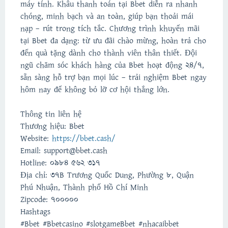
máy tính. Khâu thanh toán tại Bbet diễn ra nhanh
chóng, minh bạch và an toàn, giúp bạn thoải mái
nạp – rút trong tích tắc. Chương trình khuyến mãi
tại Bbet đa dạng: từ ưu đãi chào mừng, hoàn trả cho
đến quà tặng dành cho thành viên thân thiết. Đội
ngũ chăm sóc khách hàng của Bbet hoạt động 24/7,
sẵn sàng hỗ trợ bạn mọi lúc – trải nghiệm Bbet ngay
hôm nay để không bỏ lỡ cơ hội thắng lớn.
Thông tin liên hệ
Thương hiệu: Bbet
Website:
https://bbet.cash/
Email: support@bbet.cash
Hotline: 0984 562 317
Địa chỉ: 37B Trương Quốc Dung, Phường 8, Quận
Phú Nhuận, Thành phố Hồ Chí Minh
Zipcode: 700000
Hashtags
#Bbet #Bbetcasino #slotgameBbet #nhacaibbet