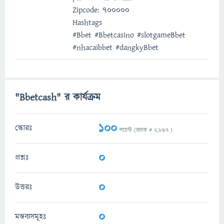
Zipcode: 700000
Hashtags
#Bbet #Bbetcasino #slotgameBbet
#nhacaibbet #dangkyBbet
"Bbetcash" র কার্যক্রম
100
স্কোরঃ
পয়েন্ট (র‌্যাংক #
2,897
)
0
প্রশ্নঃ
0
উত্তরঃ
0
মন্তব্যসমূহঃ