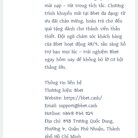
mái nạp – rút trong tích tắc. Chương
trình khuyến mãi tại Bbet đa dạng: từ
ưu đãi chào mừng, hoàn trả cho đến
quà tặng dành cho thành viên thân
thiết. Đội ngũ chăm sóc khách hàng
của Bbet hoạt động 24/7, sẵn sàng hỗ
trợ bạn mọi lúc – trải nghiệm Bbet
ngay hôm nay để không bỏ lỡ cơ hội
thắng lớn.
Thông tin liên hệ
Thương hiệu: Bbet
Website: https://bbet.cash/
Email: support@bbet.cash
Hotline: 0984 562 317
Địa chỉ: 37B Trương Quốc Dung,
Phường 8, Quận Phú Nhuận, Thành
phố Hồ Chí Minh