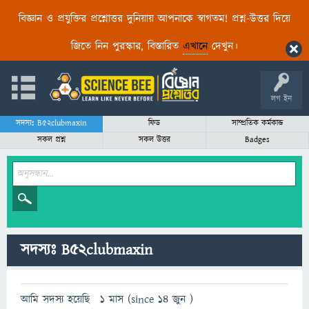
বিজ্ঞান ও প্রযুক্তির প্রশ্নোত্তর দুনিয়ায় আপনাকে স্বাগতম! প্রশ্ন-উত্তর দিয়ে
জিতে নিন পুরস্কার, বিস্তারিত
এখানে
দেখুন।
লগ ইন
সদস্যঃ B52clubmaxin
ফিড
সাম্প্রতিক কর্মকান্ড
সকল প্রশ্ন
সকল উত্তর
Badges
সদস্যঃ B52clubmaxin
আমি সদস্য হয়েছি
1 মাস (since 14 জুন )