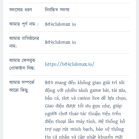
সদস্যের ধরণ
নিবন্ধিত সদস্য
আমার পূর্ণ নাম :
B52clubmax in
আমার প্রতিষ্ঠানের
B52clubmax in
নাম:
আমার ফেসবুক
https://b52clubmax.in/
প্রোফাইল লিঙ্ক:
আমার সম্পর্কে
B52 mang đến không gian giải trí sôi
আরো কিছু:
động với nhiều sảnh game bài, tài xỉu,
bắn cá, slot và casino live dễ lựa chọn.
Giao diện được tối ưu gọn nhẹ, giúp
người chơi thao tác thuận tiện trên
điện thoại lẫn máy tính. Hệ thống hỗ
trợ nạp rút minh bạch, bảo vệ thông
tin cá nhân và cập nhật khuyến mãi