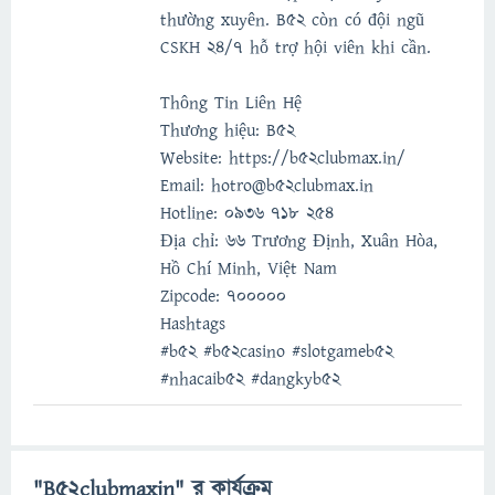
thường xuyên. B52 còn có đội ngũ
CSKH 24/7 hỗ trợ hội viên khi cần.
Thông Tin Liên Hệ
Thương hiệu: B52
Website: https://b52clubmax.in/
Email: hotro@b52clubmax.in
Hotline: 0936 718 254
Địa chỉ: 66 Trương Định, Xuân Hòa,
Hồ Chí Minh, Việt Nam
Zipcode: 700000
Hashtags
#b52 #b52casino #slotgameb52
#nhacaib52 #dangkyb52
"B52clubmaxin" র কার্যক্রম