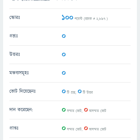
100
স্কোরঃ
পয়েন্ট (র‌্যাংক #
2,897
)
0
প্রশ্নঃ
0
উত্তরঃ
0
মন্তব্যসমূহঃ
0
0
ভোট দিয়েছেনঃ
টি প্রশ্ন,
টি উত্তর
0
0
দান করেছেন:
সম্মত ভোট,
অসম্মত ভোট
0
0
প্রাপ্তঃ
সম্মত ভোট,
অসম্মত ভোট