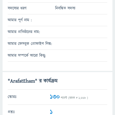
সদস্যের ধরণ
নিবন্ধিত সদস্য
আমার পূর্ণ নাম :
আমার প্রতিষ্ঠানের নাম:
আমার ফেসবুক প্রোফাইল লিঙ্ক:
আমার সম্পর্কে আরো কিছু:
"ArafatEham" র কার্যক্রম
130
স্কোরঃ
পয়েন্ট (র‌্যাংক #
1,668
)
1
প্রশ্নঃ