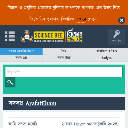
বিজ্ঞান ও প্রযুক্তির প্রশ্নোত্তর দুনিয়ায় আপনাকে স্বাগতম! প্রশ্ন-উত্তর দিয়ে
জিতে নিন পুরস্কার, বিস্তারিত
এখানে
দেখুন।
লগ ইন
সদস্যঃ ArafatEham
ফিড
সাম্প্রতিক কর্মকান্ড
সকল প্রশ্ন
সকল উত্তর
Badges
সদস্যঃ ArafatEham
আমি সদস্য হয়েছি
2 বছর (since 05 জানুয়ারি 2024)