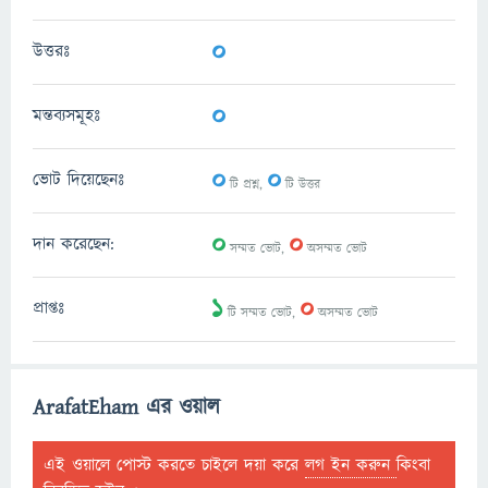
0
উত্তরঃ
0
মন্তব্যসমূহঃ
0
0
ভোট দিয়েছেনঃ
টি প্রশ্ন,
টি উত্তর
0
0
দান করেছেন:
সম্মত ভোট,
অসম্মত ভোট
1
0
প্রাপ্তঃ
টি সম্মত ভোট,
অসম্মত ভোট
ArafatEham এর ওয়াল
এই ওয়ালে পোস্ট করতে চাইলে দয়া করে
লগ ইন করুন
কিংবা