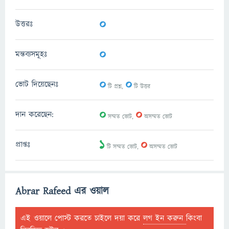
0
উত্তরঃ
0
মন্তব্যসমূহঃ
0
0
ভোট দিয়েছেনঃ
টি প্রশ্ন,
টি উত্তর
0
0
দান করেছেন:
সম্মত ভোট,
অসম্মত ভোট
1
0
প্রাপ্তঃ
টি সম্মত ভোট,
অসম্মত ভোট
Abrar Rafeed এর ওয়াল
এই ওয়ালে পোস্ট করতে চাইলে দয়া করে
লগ ইন করুন
কিংবা