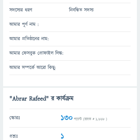
সদস্যের ধরণ
নিবন্ধিত সদস্য
আমার পূর্ণ নাম :
আমার প্রতিষ্ঠানের নাম:
আমার ফেসবুক প্রোফাইল লিঙ্ক:
আমার সম্পর্কে আরো কিছু:
"Abrar Rafeed" র কার্যক্রম
130
স্কোরঃ
পয়েন্ট (র‌্যাংক #
1,668
)
1
প্রশ্নঃ