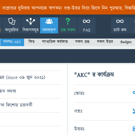
তির প্রশ্নোত্তর দুনিয়ায় আপনাকে স্বাগতম! প্রশ্ন-উত্তর দিয়ে জিতে নিন পুরস্কার, বিস্ত
!
অনুত্তরিত
বিভাগসমূহ
সদস্যবৃন্দ
প্রশ্ন করুন
FAQ
চ্যাট রুম
সদস্যঃ AKC
ফিড
সাম্প্রতিক কর্মকান্ড
সকল প্রশ্ন
সকল উত্তর
Badges
"AKC" র কার্যক্রম
ছর (since 09 জুন 2021)
্ধিত সদস্য
স্কোরঃ
্য কিশোর চক্রবর্তী
প্রশ্নঃ
উত্তরঃ