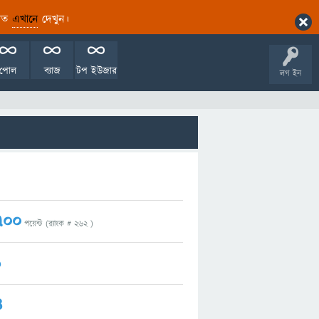
ারিত
এখানে
দেখুন।
পোল
ব্যাজ
টপ ইউজার
লগ ইন
700
পয়েন্ট (র‌্যাংক #
262
)
1
4