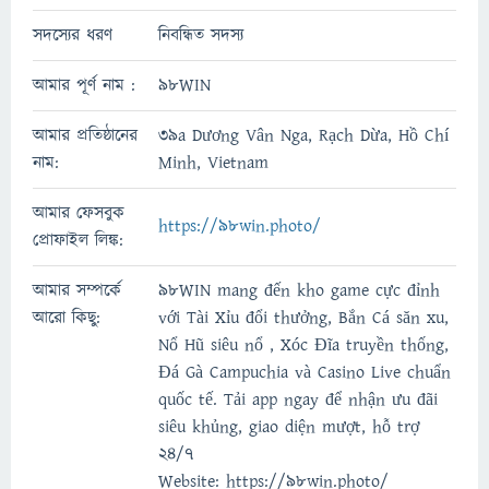
সদস্যের ধরণ
নিবন্ধিত সদস্য
আমার পূর্ণ নাম :
98WIN
আমার প্রতিষ্ঠানের
39a Dương Vân Nga, Rạch Dừa, Hồ Chí
নাম:
Minh, Vietnam
আমার ফেসবুক
https://98win.photo/
প্রোফাইল লিঙ্ক:
আমার সম্পর্কে
98WIN mang đến kho game cực đỉnh
আরো কিছু:
với Tài Xỉu đổi thưởng, Bắn Cá săn xu,
Nổ Hũ siêu nổ , Xóc Đĩa truyền thống,
Đá Gà Campuchia và Casino Live chuẩn
quốc tế. Tải app ngay để nhận ưu đãi
siêu khủng, giao diện mượt, hỗ trợ
24/7
Website: https://98win.photo/