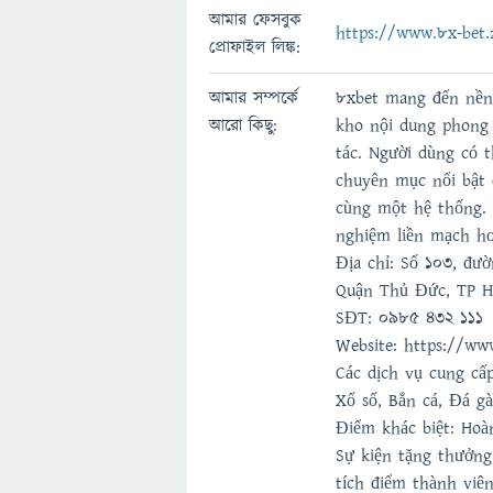
আমার ফেসবুক
https://www.8x-bet.
প্রোফাইল লিঙ্ক:
আমার সম্পর্কে
8xbet mang đến nền 
আরো কিছু:
kho nội dung phong 
tác. Người dùng có 
chuyên mục nổi bật 
cùng một hệ thống. 
nghiệm liền mạch hơ
Địa chỉ: Số 103, đư
Quận Thủ Đức, TP H
SĐT: 0985 432 111
Website: https://ww
Các dịch vụ cung cấp
Xổ số, Bắn cá, Đá gà
Điểm khác biệt: Hoàn
Sự kiện tặng thưởng
tích điểm thành viê