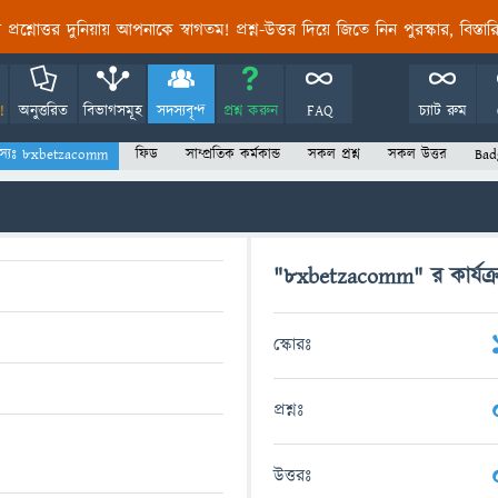
তির প্রশ্নোত্তর দুনিয়ায় আপনাকে স্বাগতম! প্রশ্ন-উত্তর দিয়ে জিতে নিন পুরস্কার, বিস্ত
!
অনুত্তরিত
বিভাগসমূহ
সদস্যবৃন্দ
প্রশ্ন করুন
FAQ
চ্যাট রুম
স্যঃ 8xbetzacomm
ফিড
সাম্প্রতিক কর্মকান্ড
সকল প্রশ্ন
সকল উত্তর
Bad
"8xbetzacomm" র কার্যক্
স্কোরঃ
প্রশ্নঃ
উত্তরঃ