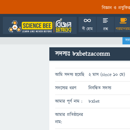
বিজ্ঞান ও প্রযুক্
বী হোম
প্রশ্ন
গরমাগরম
সদ
সদস্যঃ 8xbetzacomm
আমি সদস্য হয়েছি
2 মাস (since 10 মে)
সদস্যের ধরণ
নিবন্ধিত সদস্য
আমার পূর্ণ নাম :
8xbet
আমার প্রতিষ্ঠানের
নাম: