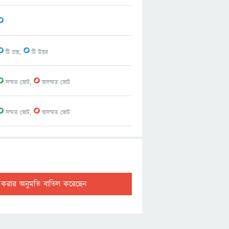
0
0
0
টি প্রশ্ন,
টি উত্তর
0
0
সম্মত ভোট,
অসম্মত ভোট
0
0
সম্মত ভোট,
অসম্মত ভোট
ট করার অনুমতি বাতিল করেছেন