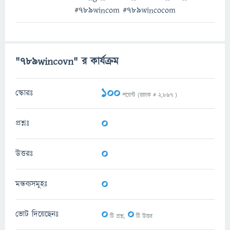
#789wincom #789wincocom
"789wincovn" র কার্যক্রম
100
স্কোরঃ
পয়েন্ট (র‌্যাংক #
2,897
)
0
প্রশ্নঃ
0
উত্তরঃ
0
মন্তব্যসমূহঃ
0
0
ভোট দিয়েছেনঃ
টি প্রশ্ন,
টি উত্তর