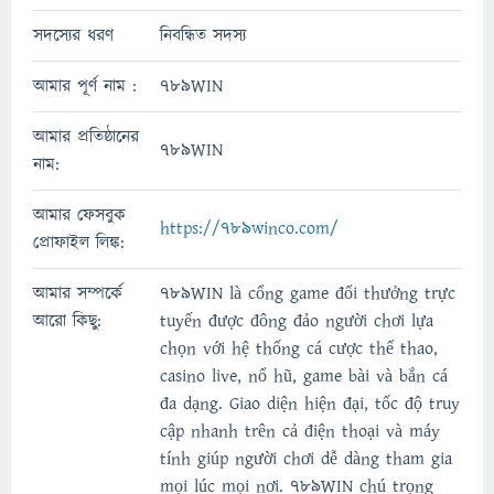
সদস্যের ধরণ
নিবন্ধিত সদস্য
আমার পূর্ণ নাম :
789WIN
আমার প্রতিষ্ঠানের
789WIN
নাম:
আমার ফেসবুক
https://789winco.com/
প্রোফাইল লিঙ্ক:
আমার সম্পর্কে
789WIN là cổng game đổi thưởng trực
আরো কিছু:
tuyến được đông đảo người chơi lựa
chọn với hệ thống cá cược thể thao,
casino live, nổ hũ, game bài và bắn cá
đa dạng. Giao diện hiện đại, tốc độ truy
cập nhanh trên cả điện thoại và máy
tính giúp người chơi dễ dàng tham gia
mọi lúc mọi nơi. 789WIN chú trọng