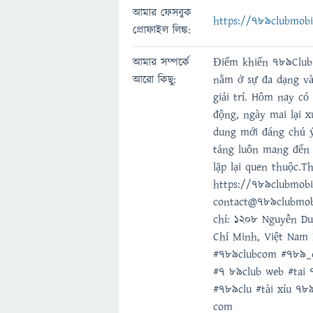
আমার ফেসবুক
https://789clubmobi
প্রোফাইল লিঙ্ক:
আমার সম্পর্কে
Điểm khiến 789Club
আরো কিছু:
nằm ở sự đa dạng và
giải trí. Hôm nay có
động, ngày mai lại 
dung mới đáng chú ý
tảng luôn mang đến 
lặp lại quen thuộc.T
https://789clubmobi
contact@789clubmob
chỉ: 1208 Nguyễn Du
Chí Minh, Việt Nam 
#789clubcom #789_
#7 89club web #tai 
#789clu #tài xỉu 78
com