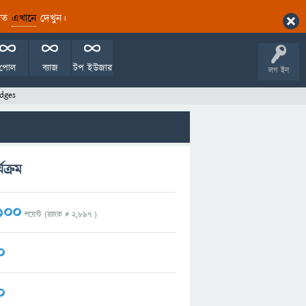
ারিত
এখানে
দেখুন।
পোল
ব্যাজ
টপ ইউজার
লগ ইন
dges
ক্রম
100
পয়েন্ট (র‌্যাংক #
2,897
)
0
0