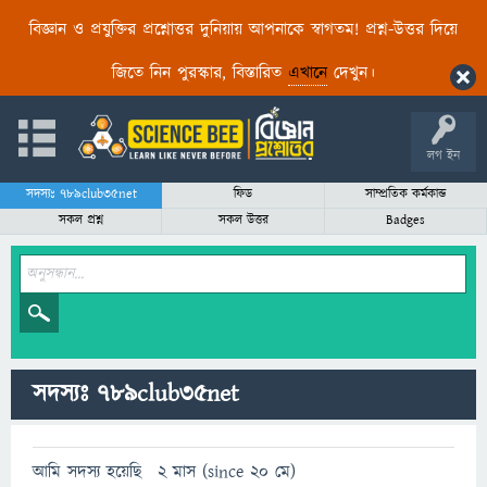
বিজ্ঞান ও প্রযুক্তির প্রশ্নোত্তর দুনিয়ায় আপনাকে স্বাগতম! প্রশ্ন-উত্তর দিয়ে
জিতে নিন পুরস্কার, বিস্তারিত
এখানে
দেখুন।
লগ ইন
সদস্যঃ 789club35net
ফিড
সাম্প্রতিক কর্মকান্ড
সকল প্রশ্ন
সকল উত্তর
Badges
সদস্যঃ 789club35net
আমি সদস্য হয়েছি
2 মাস (since 20 মে)