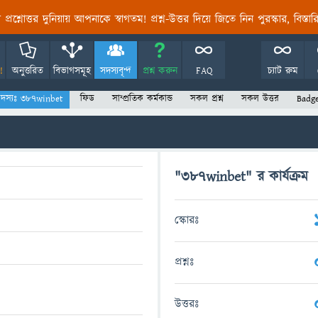
তির প্রশ্নোত্তর দুনিয়ায় আপনাকে স্বাগতম! প্রশ্ন-উত্তর দিয়ে জিতে নিন পুরস্কার, বিস্ত
!
অনুত্তরিত
বিভাগসমূহ
সদস্যবৃন্দ
প্রশ্ন করুন
FAQ
চ্যাট রুম
দস্যঃ 387winbet
ফিড
সাম্প্রতিক কর্মকান্ড
সকল প্রশ্ন
সকল উত্তর
Badg
"387winbet" র কার্যক্রম
স্কোরঃ
প্রশ্নঃ
উত্তরঃ