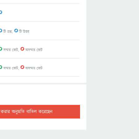
0
0
0
টি প্রশ্ন,
টি উত্তর
0
0
সম্মত ভোট,
অসম্মত ভোট
0
0
সম্মত ভোট,
অসম্মত ভোট
ট করার অনুমতি বাতিল করেছেন