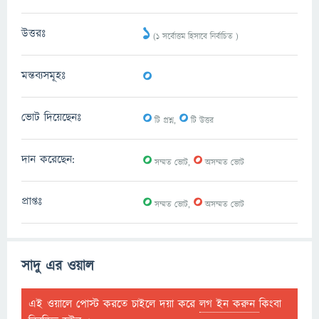
1
উত্তরঃ
(
1
সর্বোত্তম হিসাবে নির্বাচিত )
0
মন্তব্যসমূহঃ
0
0
ভোট দিয়েছেনঃ
টি প্রশ্ন,
টি উত্তর
0
0
দান করেছেন:
সম্মত ভোট,
অসম্মত ভোট
0
0
প্রাপ্তঃ
সম্মত ভোট,
অসম্মত ভোট
সাদু এর ওয়াল
এই ওয়ালে পোস্ট করতে চাইলে দয়া করে
লগ ইন করুন
কিংবা