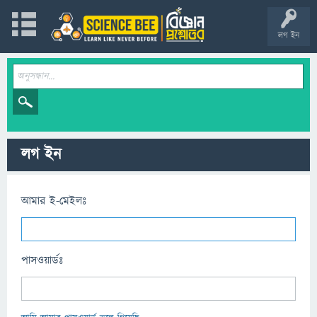
লগ ইন
লগ ইন
আমার ই-মেইলঃ
পাসওয়ার্ডঃ