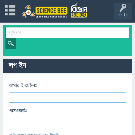
লগ ইন
লগ ইন
আমার ই-মেইলঃ
পাসওয়ার্ডঃ