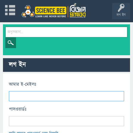
লগ ইন
লগ ইন
আমার ই-মেইলঃ
পাসওয়ার্ডঃ