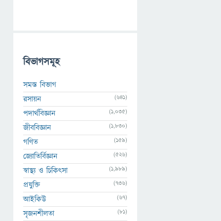
বিভাগসমূহ
সমস্ত বিভাগ
(641)
রসায়ন
(1,035)
পদার্থবিজ্ঞান
(1,830)
জীববিজ্ঞান
(159)
গণিত
(526)
জ্যোতির্বিজ্ঞান
(1,989)
স্বাস্থ্য ও চিকিৎসা
(736)
প্রযুক্তি
(67)
আইকিউ
(81)
সৃজনশীলতা