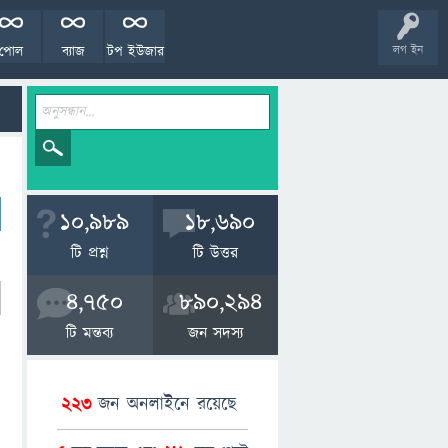
পোল
ব্যাজ
টপ ইউজার
লগ ইন
10,989
18,690
টি প্রশ্ন
টি উত্তর
4,750
890,294
টি মন্তব্য
জন সদস্য
223
জন অনলাইনে রয়েছে