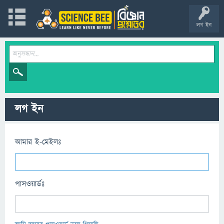
লগ ইন
লগ ইন
আমার ই-মেইলঃ
পাসওয়ার্ডঃ