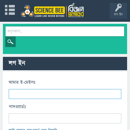
লগ ইন
লগ ইন
আমার ই-মেইলঃ
পাসওয়ার্ডঃ