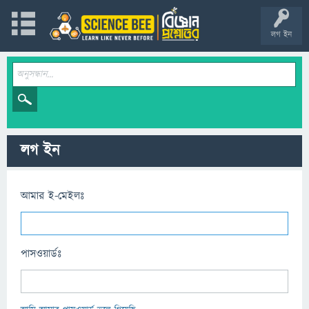
লগ ইন
লগ ইন
আমার ই-মেইলঃ
পাসওয়ার্ডঃ