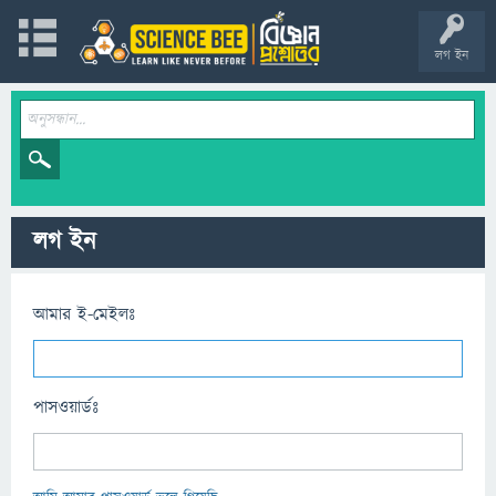
লগ ইন
লগ ইন
আমার ই-মেইলঃ
পাসওয়ার্ডঃ