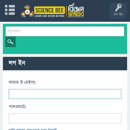
লগ ইন
লগ ইন
আমার ই-মেইলঃ
পাসওয়ার্ডঃ