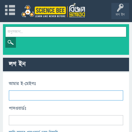
লগ ইন
লগ ইন
আমার ই-মেইলঃ
পাসওয়ার্ডঃ