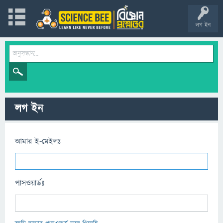
লগ ইন
লগ ইন
আমার ই-মেইলঃ
পাসওয়ার্ডঃ