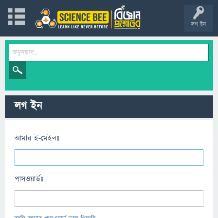
লগ ইন
লগ ইন
আমার ই-মেইলঃ
পাসওয়ার্ডঃ