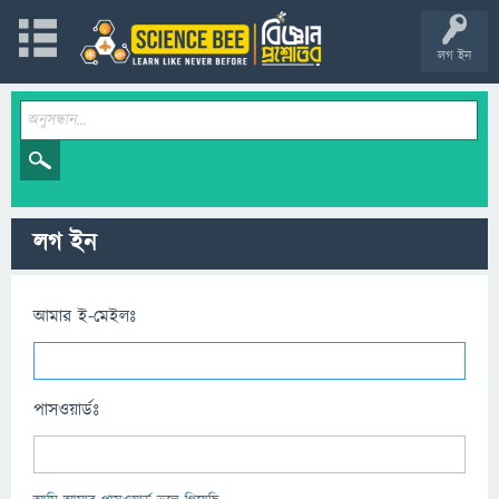
লগ ইন
লগ ইন
আমার ই-মেইলঃ
পাসওয়ার্ডঃ