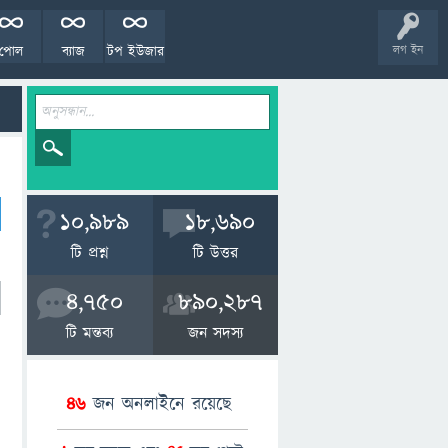
পোল
ব্যাজ
টপ ইউজার
লগ ইন
10,989
18,690
টি প্রশ্ন
টি উত্তর
4,750
890,287
টি মন্তব্য
জন সদস্য
46
জন অনলাইনে রয়েছে