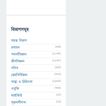
বিভাগসমূহ
সমস্ত বিভাগ
(641)
রসায়ন
(1,035)
পদার্থবিজ্ঞান
(1,830)
জীববিজ্ঞান
(159)
গণিত
(526)
জ্যোতির্বিজ্ঞান
(1,989)
স্বাস্থ্য ও চিকিৎসা
(736)
প্রযুক্তি
(67)
আইকিউ
(81)
সৃজনশীলতা