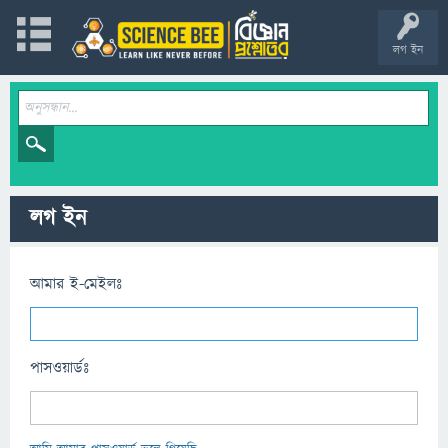
লগ ইন
লগ ইন
আমার ই-মেইলঃ
পাসওয়ার্ডঃ