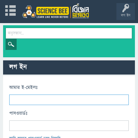
লগ ইন
লগ ইন
আমার ই-মেইলঃ
পাসওয়ার্ডঃ