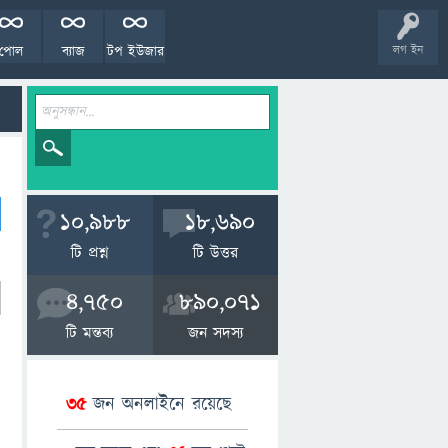
পোল
ব্যাজ
টপ ইউজার
লগ ইন
10,988
18,690
টি প্রশ্ন
টি উত্তর
4,750
890,071
টি মন্তব্য
জন সদস্য
35
জন অনলাইনে রয়েছে