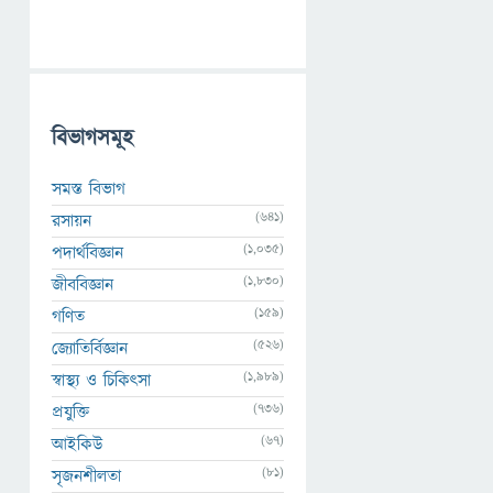
বিভাগসমূহ
সমস্ত বিভাগ
(641)
রসায়ন
(1,035)
পদার্থবিজ্ঞান
(1,830)
জীববিজ্ঞান
(159)
গণিত
(526)
জ্যোতির্বিজ্ঞান
(1,989)
স্বাস্থ্য ও চিকিৎসা
(736)
প্রযুক্তি
(67)
আইকিউ
(81)
সৃজনশীলতা