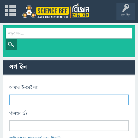
লগ ইন
লগ ইন
আমার ই-মেইলঃ
পাসওয়ার্ডঃ