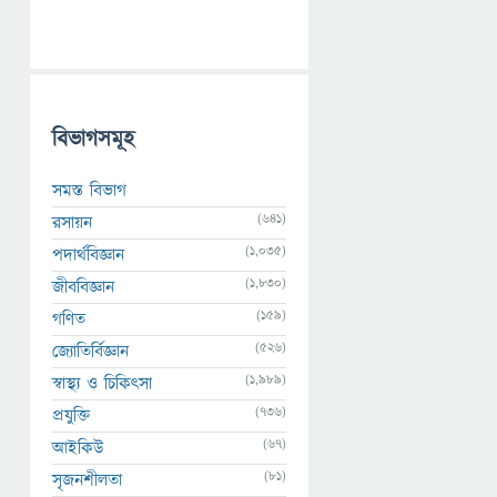
বিভাগসমূহ
সমস্ত বিভাগ
(641)
রসায়ন
(1,035)
পদার্থবিজ্ঞান
(1,830)
জীববিজ্ঞান
(159)
গণিত
(526)
জ্যোতির্বিজ্ঞান
(1,989)
স্বাস্থ্য ও চিকিৎসা
(736)
প্রযুক্তি
(67)
আইকিউ
(81)
সৃজনশীলতা