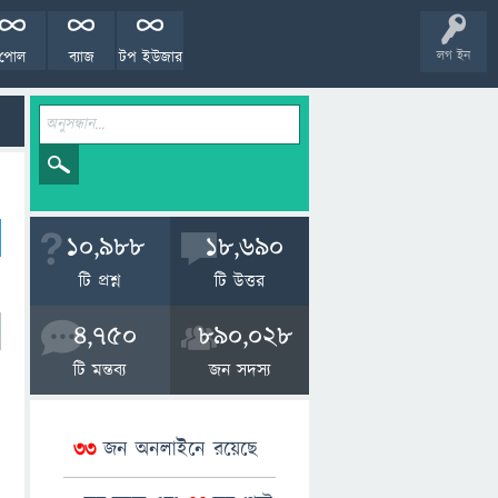
পোল
ব্যাজ
টপ ইউজার
লগ ইন
10,988
18,690
টি প্রশ্ন
টি উত্তর
4,750
890,028
টি মন্তব্য
জন সদস্য
33
জন অনলাইনে রয়েছে