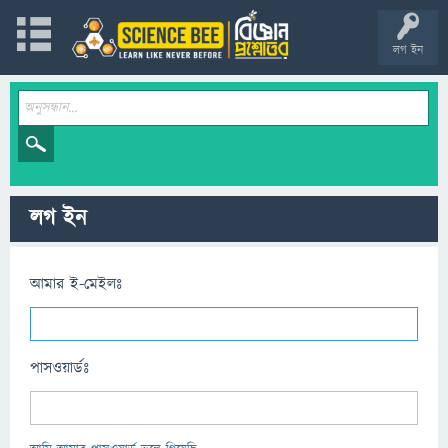
লগ ইন
লগ ইন
আমার ই-মেইলঃ
পাসওয়ার্ডঃ