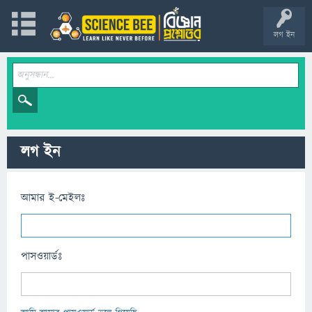
লগ ইন
লগ ইন
আমার ই-মেইলঃ
পাসওয়ার্ডঃ