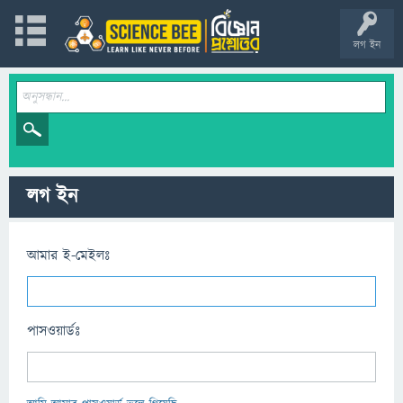
লগ ইন
লগ ইন
আমার ই-মেইলঃ
পাসওয়ার্ডঃ