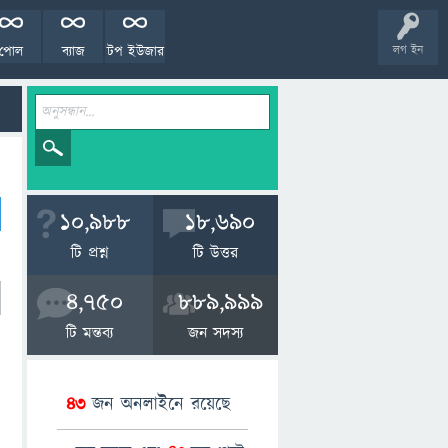
পোল
ব্যাজ
টপ ইউজার
লগ ইন
10,988
18,690
টি প্রশ্ন
টি উত্তর
4,750
889,999
টি মন্তব্য
জন সদস্য
43
জন অনলাইনে রয়েছে