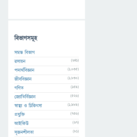
বিভাগসমূহ
সমস্ত বিভাগ
(641)
রসায়ন
(1,035)
পদার্থবিজ্ঞান
(1,830)
জীববিজ্ঞান
(159)
গণিত
(526)
জ্যোতির্বিজ্ঞান
(1,989)
স্বাস্থ্য ও চিকিৎসা
(736)
প্রযুক্তি
(67)
আইকিউ
(81)
সৃজনশীলতা