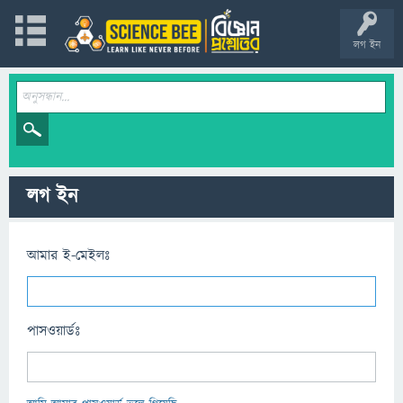
লগ ইন
লগ ইন
আমার ই-মেইলঃ
পাসওয়ার্ডঃ