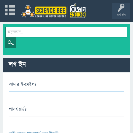
লগ ইন
লগ ইন
আমার ই-মেইলঃ
পাসওয়ার্ডঃ