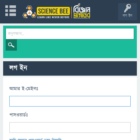
লগ ইন
লগ ইন
আমার ই-মেইলঃ
পাসওয়ার্ডঃ