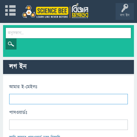
লগ ইন
লগ ইন
আমার ই-মেইলঃ
পাসওয়ার্ডঃ