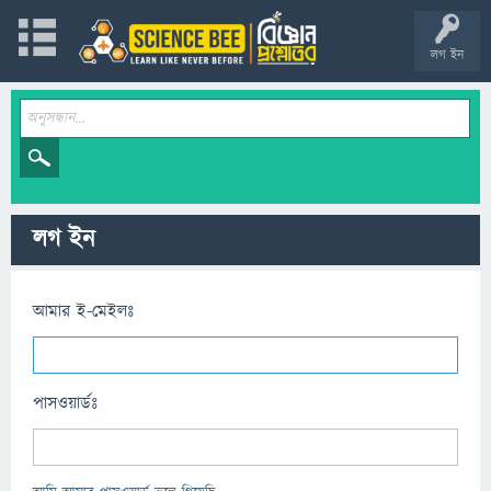
লগ ইন
লগ ইন
আমার ই-মেইলঃ
পাসওয়ার্ডঃ