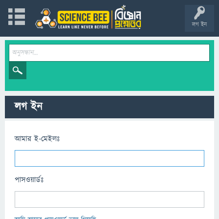
লগ ইন
লগ ইন
আমার ই-মেইলঃ
পাসওয়ার্ডঃ