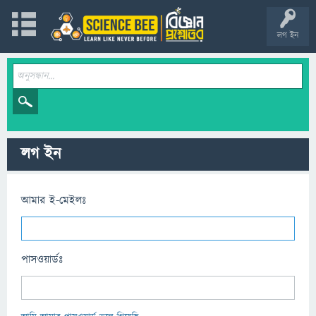
লগ ইন
লগ ইন
আমার ই-মেইলঃ
পাসওয়ার্ডঃ