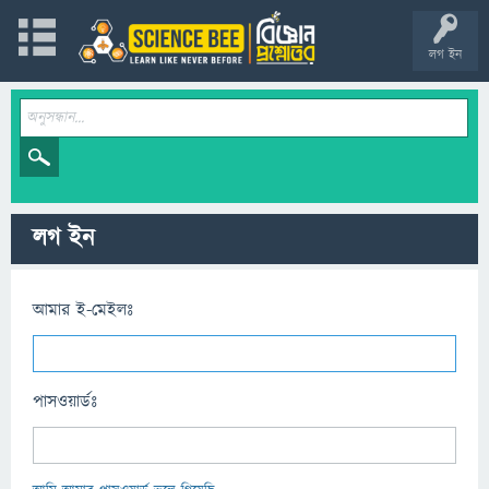
লগ ইন
লগ ইন
আমার ই-মেইলঃ
পাসওয়ার্ডঃ