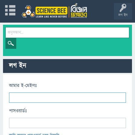
লগ ইন
লগ ইন
আমার ই-মেইলঃ
পাসওয়ার্ডঃ