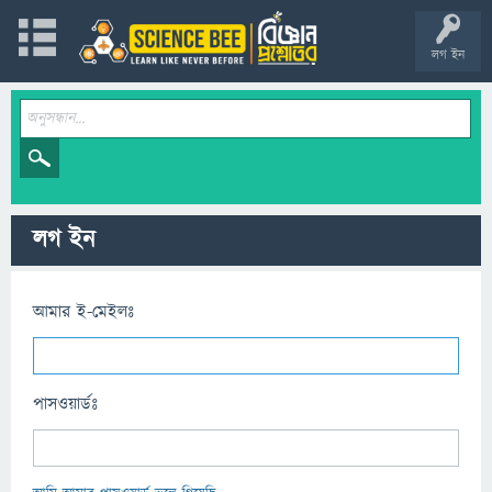
লগ ইন
লগ ইন
আমার ই-মেইলঃ
পাসওয়ার্ডঃ