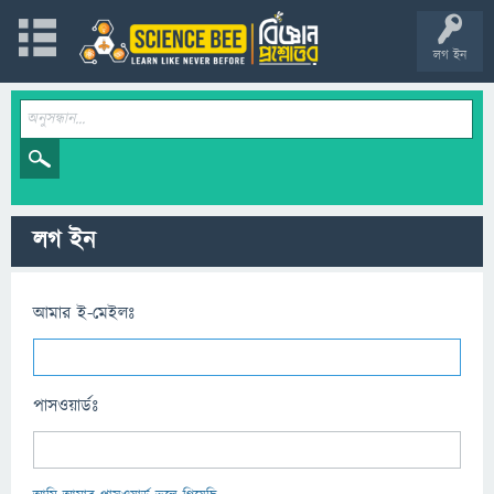
লগ ইন
লগ ইন
আমার ই-মেইলঃ
পাসওয়ার্ডঃ