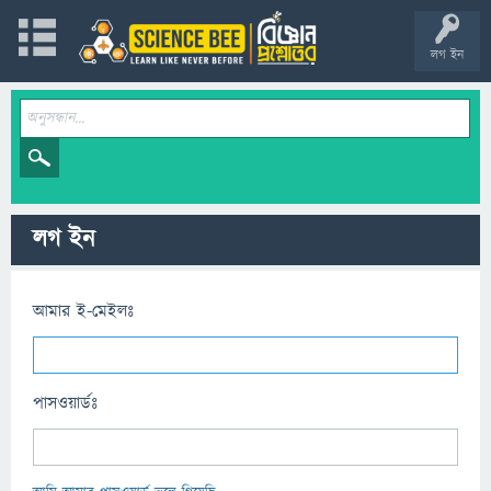
লগ ইন
লগ ইন
আমার ই-মেইলঃ
পাসওয়ার্ডঃ